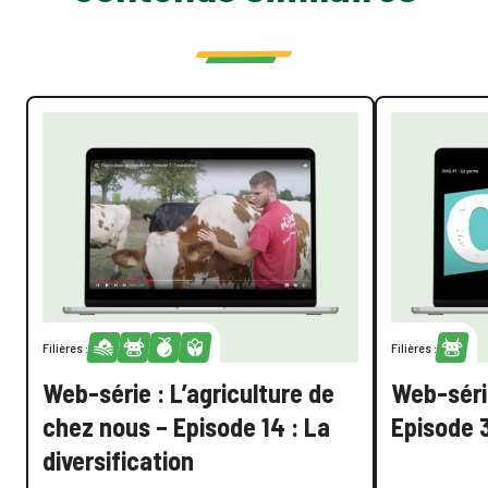
Filières :
Filières :
Web-série : L’agriculture de
Web-série
chez nous – Episode 14 : La
Episode 3
diversification